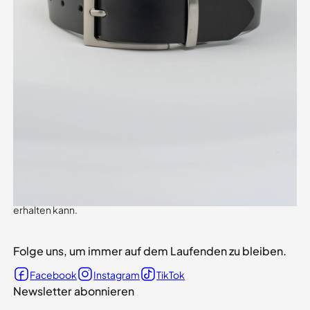
Wir kreieren Tanzkostüme, die perfektes Aussehen mit
höchstem Tragekomfort verbinden. Dank unseres
Tanzwissens, der Erfahrung unserer Schneider und innovativer
Materialien bieten wir höchste Qualität.
Wir sind offizieller Partner von Tanzsport Deutschland.
Klicken Sie hier und erfahren Sie
, welche Vorteile Ihr Verein
erhalten kann.
Folge uns, um immer auf dem Laufenden zu bleiben.
Facebook
Instagram
TikTok
Newsletter abonnieren