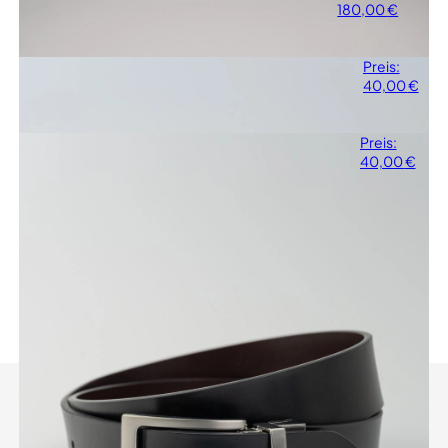
Weste
180,00
€
Black.
Gürtel mit
Preis:
Verfügbare Farbe:
Vollschnalle
40,00
€
Zweiseitig (schwarz/braun).
Klassischer
Preis:
Verfügbare Farbe: Zweiseitig
Gürtel
40,00
€
(schwarz/braun).