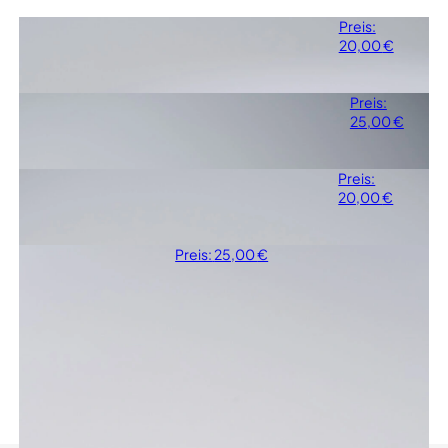
Kunststoffkragen
Preis:
Verfügbare Farbe:
20,00
€
White.
Baumwollkragen
Preis:
Verfügbare Farbe:
25,00
€
Optic White.
Frackfliege
Preis:
Verfügbare Farbe: Snow
20,00
€
White.
Manschettenknöpfe
Preis:
25,00
€