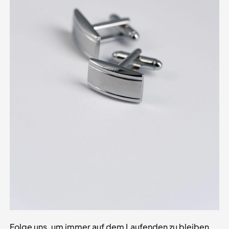
Wir kreieren Tanzkostüme, die perfektes Aussehen mit
höchstem Tragekomfort verbinden. Dank unseres
Tanzwissens, der Erfahrung unserer Schneider und innovativer
Materialien bieten wir höchste Qualität.
Wir sind offizieller Partner von Tanzsport Deutschland.
Klicken Sie hier und erfahren Sie
, welche Vorteile Ihr Verein
erhalten kann.
Folge uns, um immer auf dem Laufenden zu bleiben.